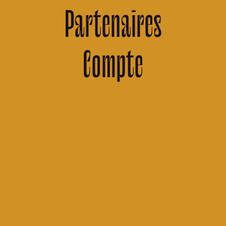
Partenaires
Depuis les temps les plus reculés,
des poignées d’individus 👥 très
Compte
puissants se sont rassemblées dans
l’ombre pour décider du destin des
sociétés humaines. En l’an 2 après
JB 🇺🇸, une d'entre elles s’est
formée dans une école d’ingénieurs
pour mener un grand projet en son
sein 🏫.
Au crépuscule d’une journée